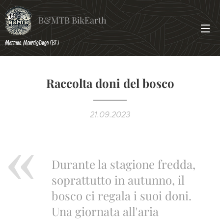
B&MTB BikEarth
Mezzana Monrtigliengo (BI)
Raccolta doni del bosco
21.09.2023
Durante la stagione fredda,
soprattutto in autunno, il
bosco ci regala i suoi doni.
Una giornata all'aria