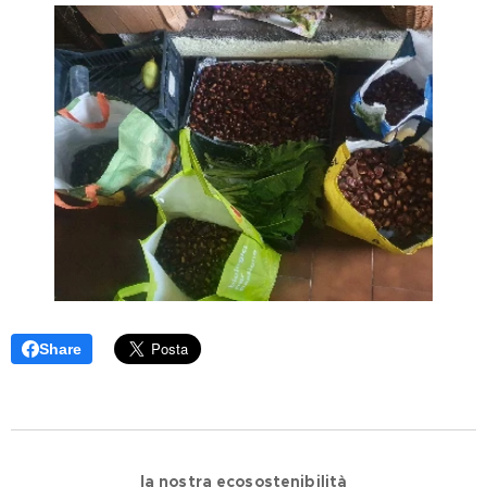
Share
🌿🌿🌿🌿🌿🌿🌿🌿🌿🌿🌿🌿
🌿 l
a nostra ecosostenibilità
🌿